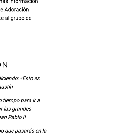
 más información
 de Adoración
te al grupo de
ÓN
iciendo: «Esto es
gustín
 tiempo para ir a
ar las grandes
an Pablo II
o que pasarás en la